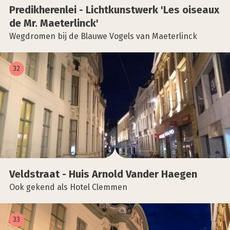
Pre­dik­he­ren­lei - Licht­kunst­werk 'Les oise­aux
de Mr. Mae­ter­lin­ck'
Wegdromen bij de Blauwe Vogels van Maeterlinck
32
Veld­straat - Huis Arnold Van­der Hae­gen
Ook gekend als Hotel Clemmen
33