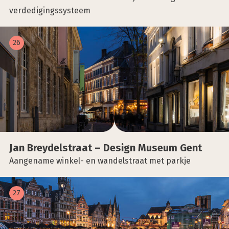
verdedigingssysteem
26
Jan Brey­del­straat – Design Muse­um Gent
Aangename winkel- en wandelstraat met parkje
27