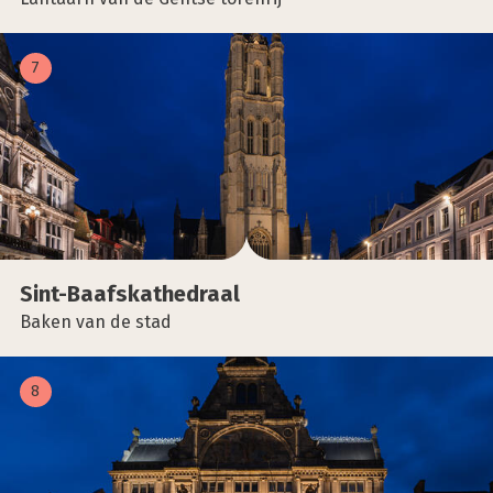
7
Sint-Baafs­kathe­draal
Baken van de stad
8