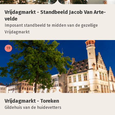
Vrij­dag­markt - Stand­beeld Jacob Van Art­e­
vel­de
Imposant standbeeld te midden van de gezellige
Vrijdagmarkt
19
Vrij­dag­markt - Tore­ken
Gildehuis van de huidevetters