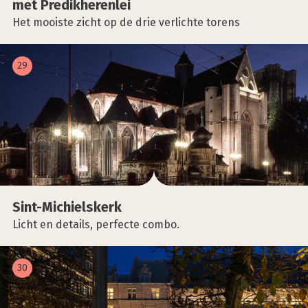
met Pre­dik­he­ren­lei
Het mooiste zicht op de drie verlichte torens
29
Sint-Michiels­kerk
Licht en details, perfecte combo.
30