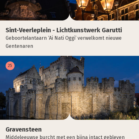
Sint-Veer­le­plein - Licht­kunst­werk Garut­ti
Geboortelantaarn ‘Ai Nati Oggi’ verwelkomt nieuwe
Gentenaren
25
Gra­ven­steen
Middeleeuwse burcht met een bijna intact gebleven