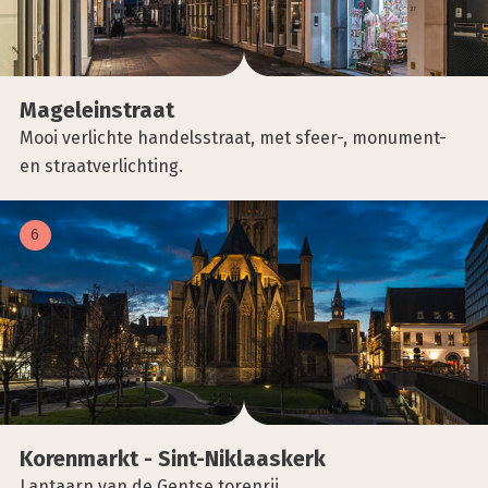
Mage­lein­straat
Mooi verlichte handelsstraat, met sfeer-, monument-
en straatverlichting.
6
Koren­markt - Sint-Nik­laas­kerk
Lantaarn van de Gentse torenrij