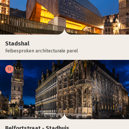
Stads­hal
Felbesproken architecturale parel
12
Bel­fort­straat - Stad­huis