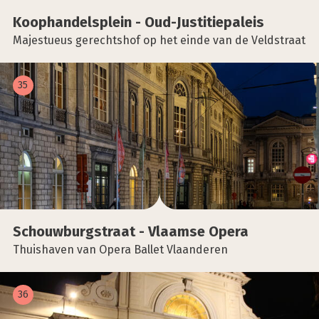
Koop­han­dels­plein - Oud-Jus­ti­tie­pa­leis
Majestueus gerechtshof op het einde van de Veldstraat
35
Schouw­burgstraat - Vlaam­se Ope­ra
Thuishaven van Opera Ballet Vlaanderen
36