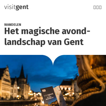
Overslaan
en
naar
de
WANDELEN
Het magi­sche avond­
inhoud
gaan
land­schap van Gent