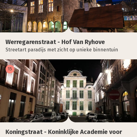
Wer­re­ga­ren­straat - Hof Van Ryho­ve
Streetart paradijs met zicht op unieke binnentuin
15
Koningstraat - Konink­lij­ke Aca­de­mie voor