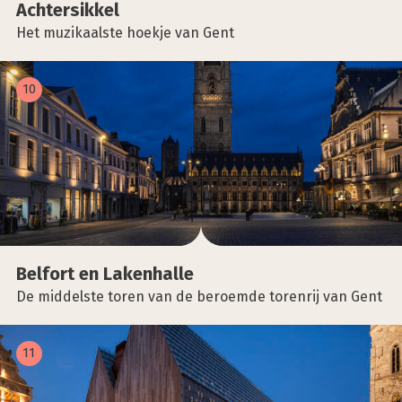
Ach­ter­sik­kel
Het muzikaalste hoekje van Gent
10
Bel­fort en Laken­hal­le
De middelste toren van de beroemde torenrij van Gent
11