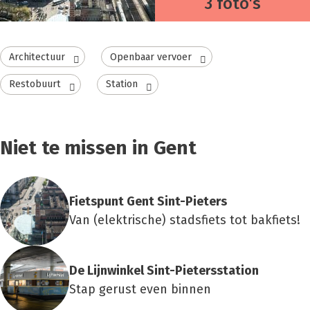
3 foto's
Architectuur
Openbaar vervoer
Restobuurt
Station
Niet te missen in Gent
Fiets­punt Gent Sint-Pie­ters
Van (elektrische) stadsfiets tot bakfiets!
De Lijn­win­kel Sint-Pie­ters­sta­ti­on
Stap gerust even binnen