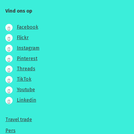
Vind ons op
Facebook
Flickr
Instagram
Pinterest
Threads
TikTok
Youtube
Linkedin
Travel trade
Voor
Pers
professionals