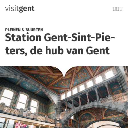
Overslaan
en
naar
de
PLEINEN & BUURTEN
Sta­ti­on Gent-Sint-Pie­
inhoud
gaan
ters, de hub van Gent