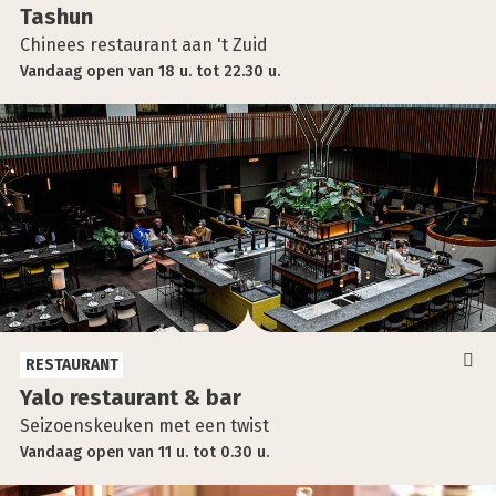
Tas­hun
Chinees restaurant aan 't Zuid
Vandaag
open
van
18 u.
tot
22.30 u.
RESTAURANT
Yalo res­tau­rant & bar
Seizoenskeuken met een twist
Vandaag
open
van
11 u.
tot
0.30 u.