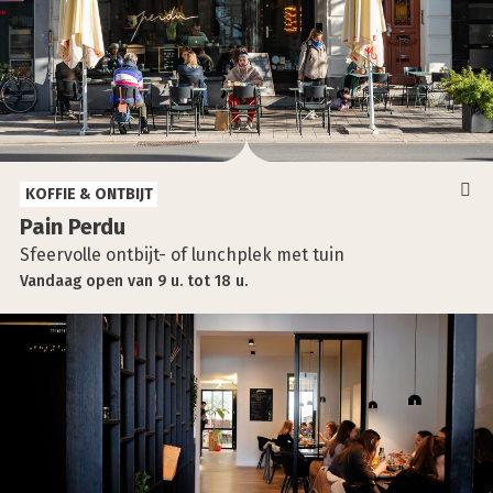
KOFFIE & ONTBIJT
Pain Per­du
Sfeervolle ontbijt- of lunchplek met tuin
Vandaag
open
van
9 u.
tot
18 u.