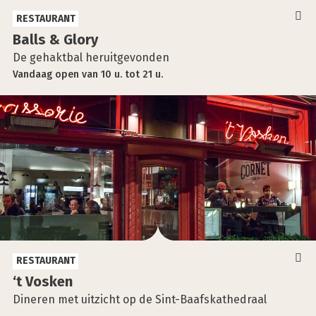
RESTAURANT
Balls & Glo­ry
De gehaktbal heruitgevonden
Vandaag
open
van
10 u.
tot
21 u.
RESTAURANT
‘t Vos­ken
Dineren met uitzicht op de Sint-Baafskathedraal