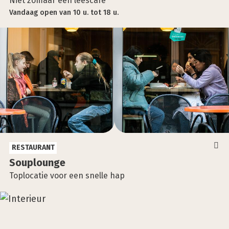
Niet zomaar een leescafé
Vandaag
open
van
10 u.
tot
18 u.
RESTAURANT
Sou­ploun­ge
Toplocatie voor een snelle hap