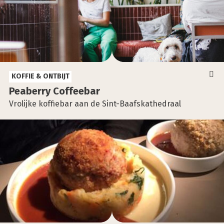
KOFFIE & ONTBIJT
Pea­ber­ry Cof­fee­bar
Vrolijke koffiebar aan de Sint-Baafskathedraal