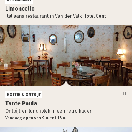
Limon­cel­lo
Italiaans restaurant in Van der Valk Hotel Gent
KOFFIE & ONTBIJT
Tan­te Pau­la
Ontbijt-en lunchplek in een retro kader
Vandaag
open
van
9 u.
tot
16 u.