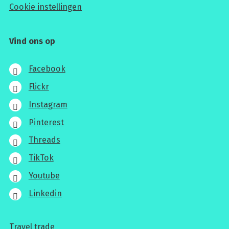
Cookie instellingen
Vind ons op
Facebook
Flickr
Instagram
Pinterest
Threads
TikTok
Youtube
Linkedin
Travel trade
Voor